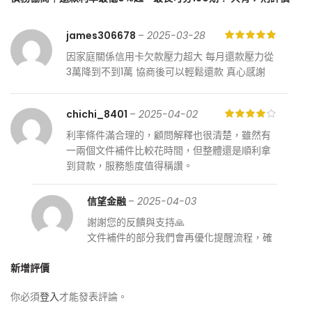
james306678
–
2025-03-28
因家庭關係信用卡欠款壓力超大 每月還款壓力從
3萬降到不到1萬 協商後可以輕鬆還款 真心感謝
chichi_8401
–
2025-04-02
利率條件滿合理的，顧問解釋也很清楚，雖然有
一兩個文件補件比較花時間，但整體還是順利拿
到貸款，服務態度值得稱讚。
信望金融
–
2025-04-03
謝謝您的反饋與支持🙏
文件補件的部分我們會再優化提醒流程，確
保一次性完成，讓您下次申辦更省時方便！
新增評價
ycw_zz
–
2025-05-12
你必須
登入
才能發表評論。